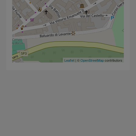
Leaflet
| ©
OpenStreetMap
contributors