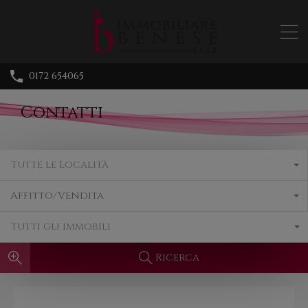
0172 654065
Contatti
Tutte le Località
Affitto/Vendita
Tutti gli immobili
Ricerca