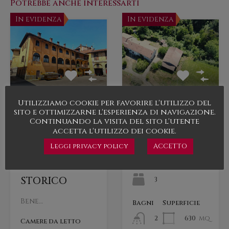
Potrebbe anche interessarti
In evidenza
In evidenza
Utilizziamo cookie per favorire l'utilizzo del
GRANDE
CASALE CON
sito e ottimizzarne l'esperienza di navigazione.
Continuando la visita del sito l'utente
APPARTAMENTO
TERRENO
accetta l'utilizzo dei cookie.
ULTIMO PIANO
Bene…
Leggi privacy policy
ACCETTO
DI UN
Camere da letto
PALAZZO
STORICO
3
Bene…
Bagni
Superficie
630
mq
2
Camere da letto