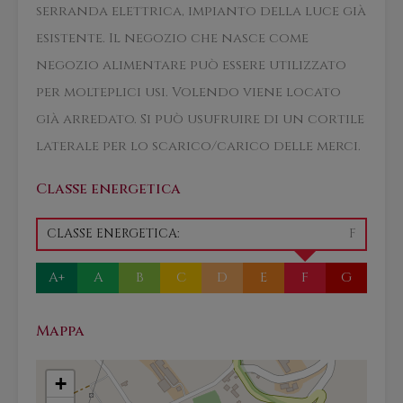
serranda elettrica, impianto della luce già
esistente. Il negozio che nasce come
negozio alimentare può essere utilizzato
per molteplici usi. Volendo viene locato
già arredato. Si può usufruire di un cortile
laterale per lo scarico/carico delle merci.
Classe energetica
CLASSE ENERGETICA:
F
A+
A
B
C
D
E
F
G
Mappa
+