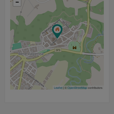
−
Leaflet
| ©
OpenStreetMap
contributors