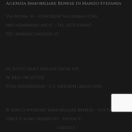
Agenzia Immobiliare Benese di Manzo Stefania
Via Roma, 56 - 12041 Bene Vagienna (CN)
info@benesecase.it - Tel. 0172 654065
PEC benesecase@pec.it
Iscritto Albo Mediatori n. 653
N. REA CN/227035
P.IVA 02665020042 - C.F. MNZSFN72R66D205L
© 2019 Copyright Immobiliare Benese - Tutti i
diritti sono riservati - Privacy
Credits