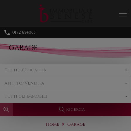
0172 654065
GARAGE
Tutte le Località
Affitto/Vendita
Tutti gli immobili
Ricerca
Home
Garage