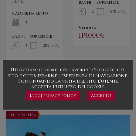
Bene…
Bagni
Superficie
630
mq
2
Camere da letto
3
Vendita
119.000€
Bagni
Superficie
282
mq
3
Vendita
180.000€
Utilizziamo cookie per favorire l'utilizzo del
sito e ottimizzarne l'esperienza di navigazione.
Continuando la visita del sito l'utente
accetta l'utilizzo dei cookie.
Leggi privacy policy
ACCETTO
Immobili in evidenza
In evidenza