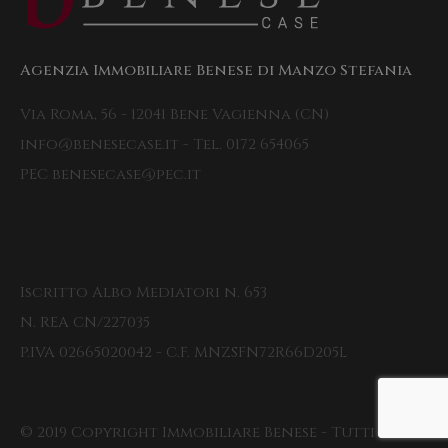
Agenzia Immobiliare Benese di Manzo Stefania
Via Roma, 56 - 12041 Bene Vagienna (CN)
info@benesecase.it - Tel. 0172 654065
PEC benesecase@pec.it
Iscritto Albo Mediatori n. 653
N. REA CN/227035
P.IVA 02665020042 - C.F. MNZSFN72R66D205L
© 2019 Copyright Immobiliare Benese - Tutti i