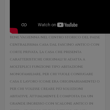
Bene Vagienna nel centro storico del paese
centralissima casa dal fascino antico con
corte privata. La casa che presenta
caratteristiche originali si adatta a
molteplici funzioni tipo abitazione
monofamiliare, per chi vuole coniugare
casa e lavoro (come era originariamente) o
per chi volesse creare più soluzioni
abitative. Attualmente è composta da un
grande ingresso con scalone antico in