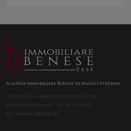
Agenzia Immobiliare Benese di Manzo Stefania
Via Roma, 56 - 12041 Bene Vagienna (CN)
info@benesecase.it - Tel. 0172 654065
PEC benesecase@pec.it