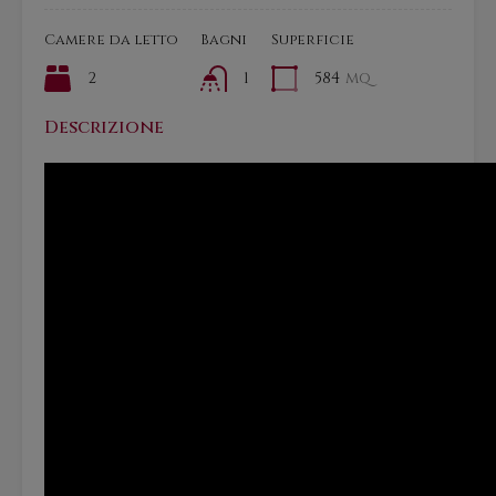
Camere da letto
Bagni
Superficie
2
1
584
mq
Descrizione