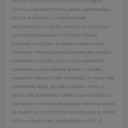
pietra, spazioso studio/ufficio ,stanza
adatta a molteplici usi ,ampia autorimessa
per 5/6 posti auto con portone
automatizzato, altro garage ,sottoscala
,locale di sgombero e tettoia. Dallo
scalone si accede al piano primo dove
troviamo un bellissimo disimpegno molto
luminoso, cucina, sala con caminetto,
corridoio, due camere, bagno ,cabina
armadio, tre balconi, ex fienile. Lo scalone
continua per il secondo piano dove si
trova un’ulteriore camera con terrazzo
,da qui si gode una bellissima vista sul paese.
Di fianco il sottotetto sfruttabile. Il tetto
è stato rifatto recentemente, tutte le