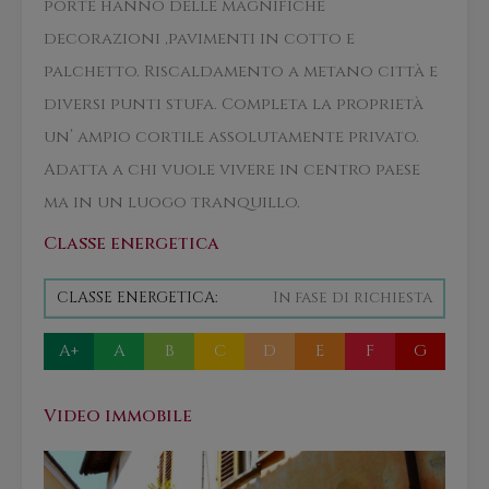
porte hanno delle magnifiche
decorazioni ,pavimenti in cotto e
palchetto. Riscaldamento a metano città e
diversi punti stufa. Completa la proprietà
un’ ampio cortile assolutamente privato.
Adatta a chi vuole vivere in centro paese
ma in un luogo tranquillo.
Classe energetica
CLASSE ENERGETICA:
In fase di richiesta
A+
A
B
C
D
E
F
G
Video immobile