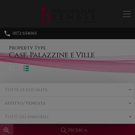
0172 654065
Property Type
Case, Palazzine e Ville
Tutte le Località
Affitto/Vendita
Tutti gli immobili
Ricerca