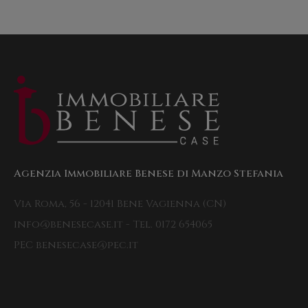
Agenzia Immobiliare Benese di Manzo Stefania
Via Roma, 56 - 12041 Bene Vagienna (CN)
info@benesecase.it - Tel. 0172 654065
PEC benesecase@pec.it