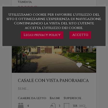
Vendita
39.000€
Utilizziamo cookie per favorire l'utilizzo del
sito e ottimizzarne l'esperienza di navigazione.
Continuando la visita del sito l'utente
In evidenza
accetta l'utilizzo dei cookie.
Leggi privacy policy
ACCETTO
CASALE CON VISTA PANORAMICA
Bene…
Camere da letto
Bagni
Superficie
mq
4
318
3