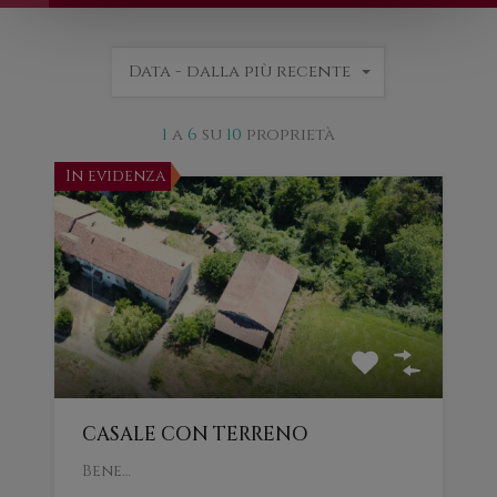
Data - dalla più recente
1
a
6
su
10
proprietà
In evidenza
CASALE CON TERRENO
Bene…