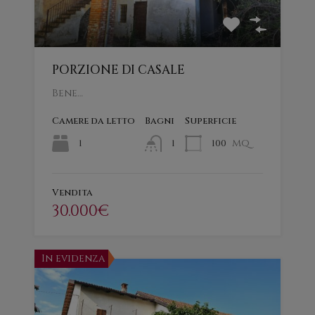
PORZIONE DI CASALE
Bene…
Camere da letto
Bagni
Superficie
mq
1
100
1
Vendita
30.000€
In evidenza