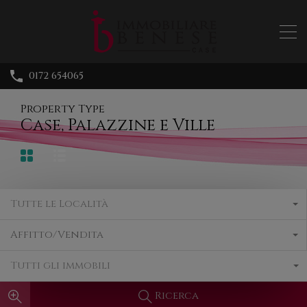
0172 654065
Property Type
Case, Palazzine e Ville
Tutte le Località
Affitto/Vendita
Tutti gli immobili
Ricerca