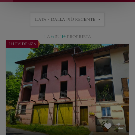
Data - dalla più recente
1
a
6
su
14
proprietà
In evidenza