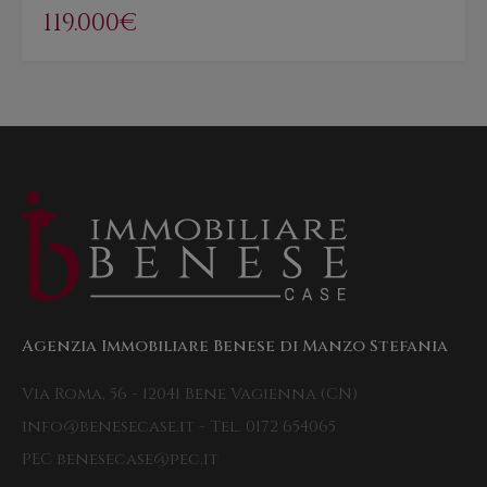
119.000€
Agenzia Immobiliare Benese di Manzo Stefania
Via Roma, 56 - 12041 Bene Vagienna (CN)
info@benesecase.it - Tel. 0172 654065
PEC benesecase@pec.it