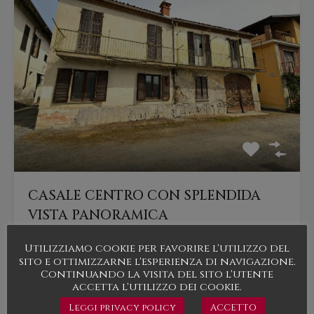
CASALE CENTRO CON SPLENDIDA
VISTA PANORAMICA
Bene…
Utilizziamo cookie per favorire l'utilizzo del
sito e ottimizzarne l'esperienza di navigazione.
Camere da letto
Bagni
Superficie
Continuando la visita del sito l'utente
accetta l'utilizzo dei cookie.
4
250
mq
2
Leggi privacy policy
ACCETTO