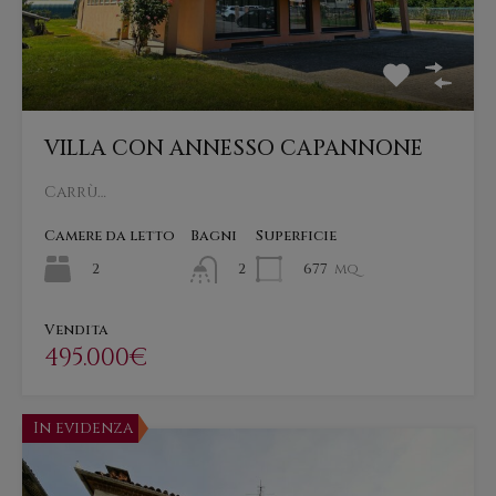
VILLA CON ANNESSO CAPANNONE
Carrù…
Camere da letto
Bagni
Superficie
2
677
mq
2
Vendita
495.000€
In evidenza