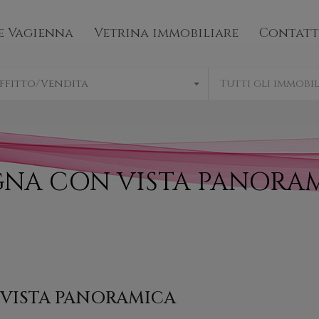
mo
Bene Vagienna
Vetrina immobiliare
e Vagienna
Vetrina immobiliare
Contatt
ffitto/Vendita
Tutti gli immobil
GNA CON VISTA PANORA
 VISTA PANORAMICA