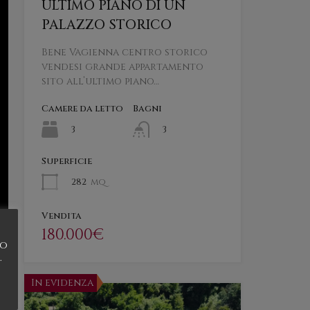
ULTIMO PIANO DI UN
PALAZZO STORICO
Bene Vagienna centro storico
vendesi grande appartamento
sito all’ultimo piano…
Camere da letto
Bagni
3
3
Superficie
282
mq
Vendita
180.000€
do
.
In evidenza