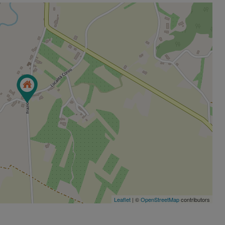
Leaflet
| ©
OpenStreetMap
contributors