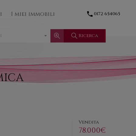
Contatti
I miei immobili
0172 654065
i
I miei immobili
0172 654065
Ricerca
i
MICA
Vendita
78.000€