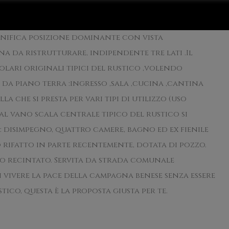
nifica posizione dominante con vista
 da ristrutturare, indipendente tre lati .Il
olari originali tipici del rustico ,volendo
da piano terra :ingresso ,sala ,cucina ,cantina
la che si presta per vari tipi di utilizzo (uso
al vano scala centrale tipico del rustico si
 disimpegno, quattro camere, bagno ed ex fienile
to rifatto in parte recentemente, dotata di pozzo.
o recintato. Servita da strada comunale
i vivere la pace della campagna benese senza essere
stico, questa è la proposta giusta per te.