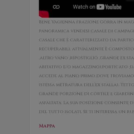
Bene Vagienna frazione Gorra in mag
panoramica vendesi casale di campagna
casale che è caratterizzato da partic
recuperabili, attualmente è composto 
,altro vano ,ripostiglio ,grande ex stal
abitativo e/o magazzino),porticato ;d
accede al piano primo dove troviamo:
(stessa metratura dell’ex stalla). Tet
Grande porzione di cortile e giardin
asfaltata. La sua posizione consente d
del tutto isolati. Se ti interessa un ru
Mappa