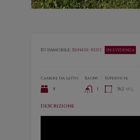
ID Immobile:
Benese-10212
In evidenza
Camere da letto
Bagni
Superficie
4
1
362
mq
Descrizione