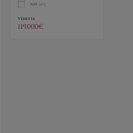
630
mq
Vendita
119.000€