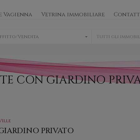
mo
Bene Vagienna
Vetrina immobiliare
e Vagienna
Vetrina immobiliare
Contatt
ffitto/Vendita
Tutti gli immobil
NTE CON GIARDINO PRIV
Ville
GIARDINO PRIVATO