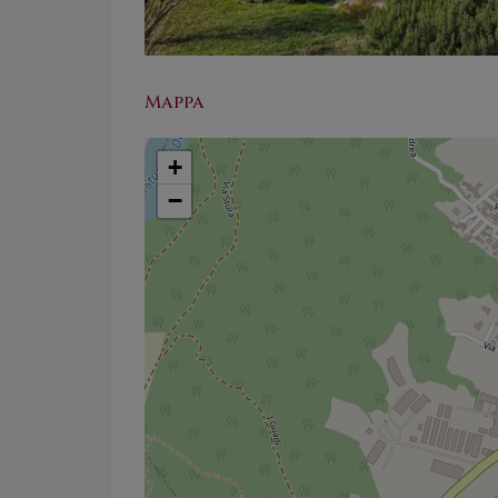
Mappa
+
−