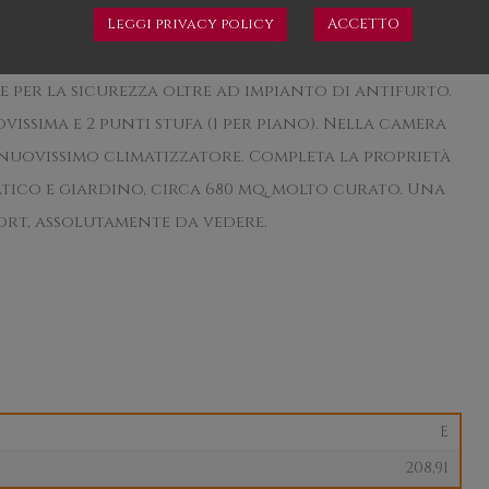
 proprio per questa caratteristica si potrebbe
Leggi privacy policy
ACCETTO
iare ,creando due appartamenti uno per piano.
te per la sicurezza oltre ad impianto di antifurto.
ssima e 2 punti stufa (1 per piano). Nella camera
nuovissimo climatizzatore. Completa la proprietà
tico e giardino, circa 680 mq, molto curato. Una
ort, assolutamente da vedere.
E
208,91