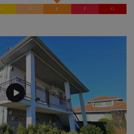
C
D
E
F
G