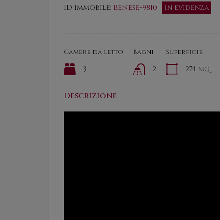
ID Immobile:
Benese-9810
In evidenza
Camere da letto
Bagni
Superficie
3
2
274
mq
Descrizione