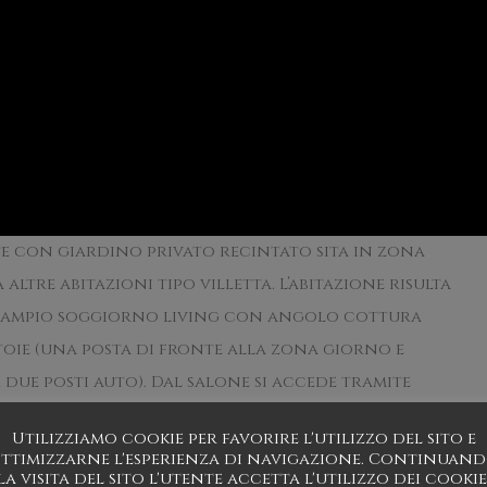
e con giardino privato recintato sita in zona
altre abitazioni tipo villetta. L’abitazione risulta
u ampio soggiorno living con angolo cottura
toie (una posta di fronte alla zona giorno e
 due posti auto). Dal salone si accede tramite
e su vano multiuso (studio, libreria, sala
Utilizziamo cookie per favorire l'utilizzo del sito e
a sulle tre camere da letto, tutte molto spaziose
ttimizzarne l'esperienza di navigazione. Continuan
la visita del sito l'utente accetta l'utilizzo dei cookie
azzo. Volendo al primo piano si può accedere