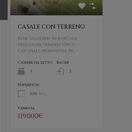
CASALE CON TERRENO
Bene Vagienna in borgata
Pesiglione vendesi tipico
cascinale piemontese in…
Camere da letto
Bagni
3
2
Superficie
630
mq
Vendita
119.000€