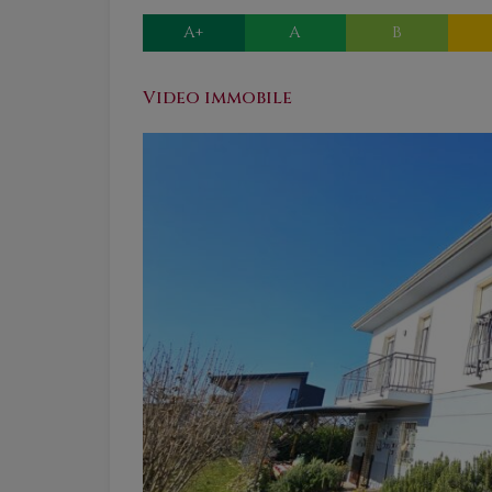
A+
A
B
Video immobile