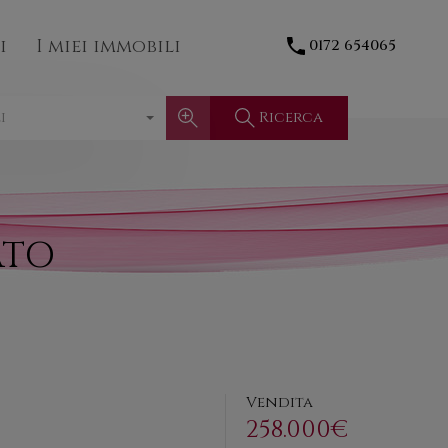
Contatti
I miei immobili
0172 654065
i
I miei immobili
0172 654065
Ricerca
i
ATO
Vendita
258.000€