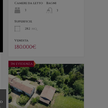
Camere da letto
Bagni
3
3
Superficie
282
mq
Vendita
180.000€
In evidenza
do
.