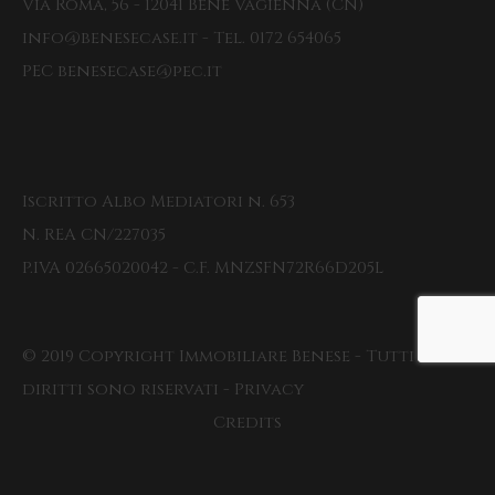
Via Roma, 56 - 12041 Bene Vagienna (CN)
info@benesecase.it - Tel. 0172 654065
PEC benesecase@pec.it
Iscritto Albo Mediatori n. 653
N. REA CN/227035
P.IVA 02665020042 - C.F. MNZSFN72R66D205L
© 2019 Copyright Immobiliare Benese - Tutti i
diritti sono riservati - Privacy
Credits