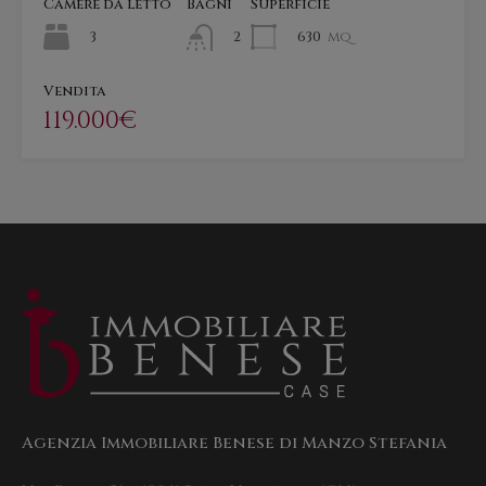
Camere da letto
Bagni
Superficie
3
630
mq
2
Vendita
119.000€
Agenzia Immobiliare Benese di Manzo Stefania