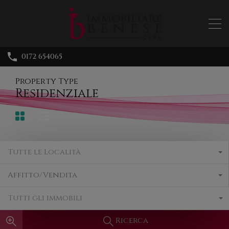
0172 654065
Property Type
Residenziale
Tutte le Località
Affitto/Vendita
Tutti gli immobili
Ricerca