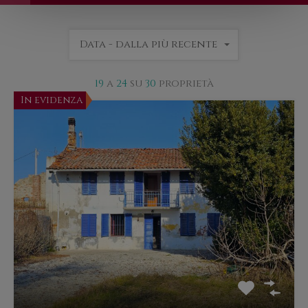
Data - dalla più recente
19
a
24
su
30
proprietà
In evidenza