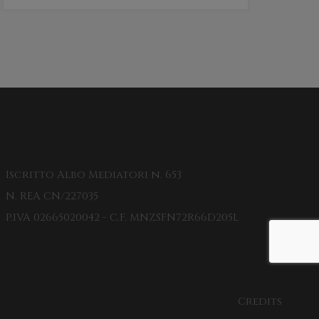
Iscritto Albo Mediatori n. 653
N. REA CN/227035
P.IVA 02665020042 - C.F. MNZSFN72R66D205L
Credits