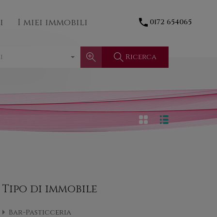
Contatti
I miei immobili
0172 654065
i
I miei immobili
0172 654065
Ricerca
i
Tipo di immobile
Bar-Pasticceria