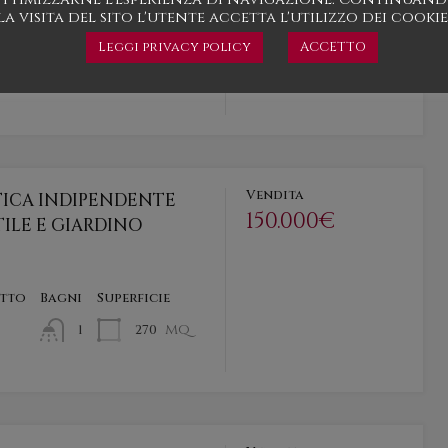
la visita del sito l'utente accetta l'utilizzo dei cookie
etto
Superficie
Leggi privacy policy
ACCETTO
mq
341
Vendita
TICA INDIPENDENTE
150.000€
ILE E GIARDINO
etto
Bagni
Superficie
mq
270
1