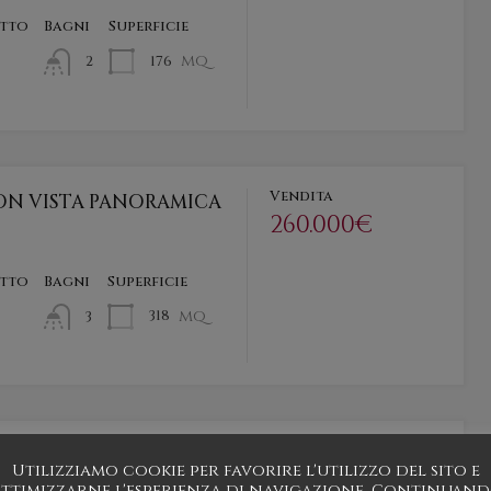
etto
Bagni
Superficie
mq
176
2
Vendita
ON VISTA PANORAMICA
260.000€
etto
Bagni
Superficie
mq
318
3
Vendita
A RISTRUTTURARE
Utilizziamo cookie per favorire l'utilizzo del sito e
39.000€
ttimizzarne l'esperienza di navigazione. Continuan