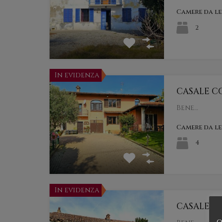
Camere da l
2
In evidenza
CASALE C
Bene…
Camere da l
4
In evidenza
CASALE D
o