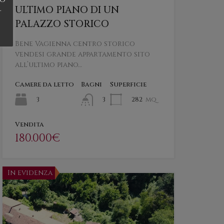
.
ULTIMO PIANO DI UN
PALAZZO STORICO
Bene Vagienna centro storico
vendesi grande appartamento sito
all’ultimo piano…
Camere da letto
Bagni
Superficie
3
282
mq
3
Vendita
180.000€
In evidenza