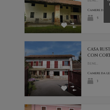
Bene…
Camere da l
5
CASA RUS
CON CORT
Bene…
Camere da l
3