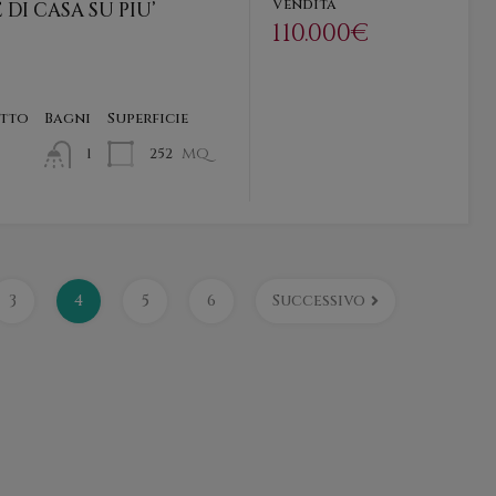
Vendita
DI CASA SU PIU’
110.000€
etto
Bagni
Superficie
mq
252
1
3
4
5
6
Successivo