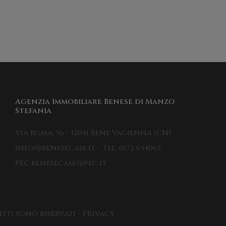
Agenzia Immobiliare Benese di Manzo
Stefania
Via Roma, 56 - 12041 Bene Vagienna (CN)
info@benesecase.it - Tel. 0172 654065
PEC benesecase@pec.it
itti sono riservati - Privacy