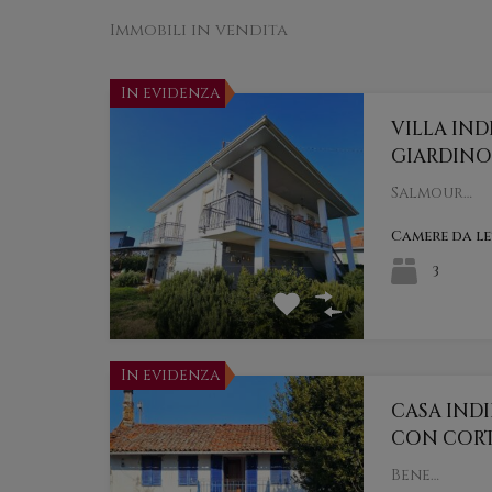
Immobili in vendita
In evidenza
VILLA IN
GIARDINO
Salmour…
Camere da l
3
In evidenza
CASA IND
CON CORT
Bene…