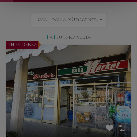
Data - dalla più recente
1
a
1
su
1
proprietà
In evidenza