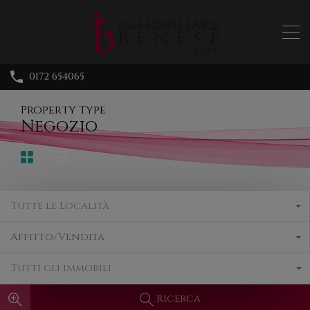
0172 654065
Property Type
Negozio
Tutte le Località
Affitto/Vendita
Tutti gli immobili
Ricerca