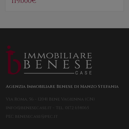
119.000€
Agenzia Immobiliare Benese di Manzo Stefania
Via Roma, 56 - 12041 Bene Vagienna (CN)
info@benesecase.it - Tel. 0172 654065
PEC benesecase@pec.it