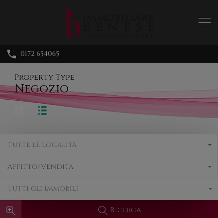
0172 654065
Property Type
Negozio
Tutte le Località
Affitto/Vendita
Tutti gli immobili
Ricerca