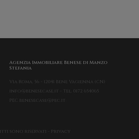
Agenzia Immobiliare Benese di Manzo
Stefania
Via Roma, 56 - 12041 Bene Vagienna (CN)
info@benesecase.it - Tel. 0172 654065
PEC benesecase@pec.it
itti sono riservati - Privacy