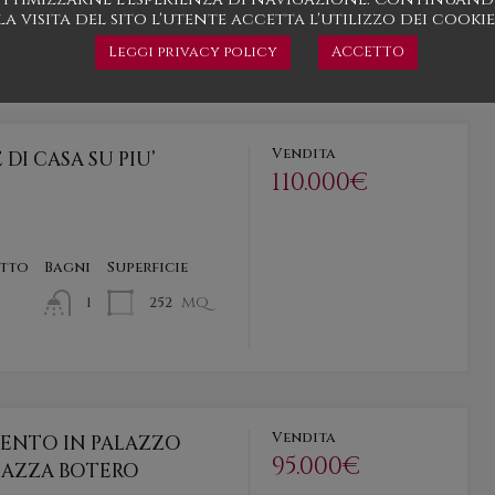
mq
la visita del sito l'utente accetta l'utilizzo dei cookie
270
1
Leggi privacy policy
ACCETTO
Vendita
DI CASA SU PIU’
110.000€
etto
Bagni
Superficie
mq
252
1
Vendita
ENTO IN PALAZZO
95.000€
IAZZA BOTERO