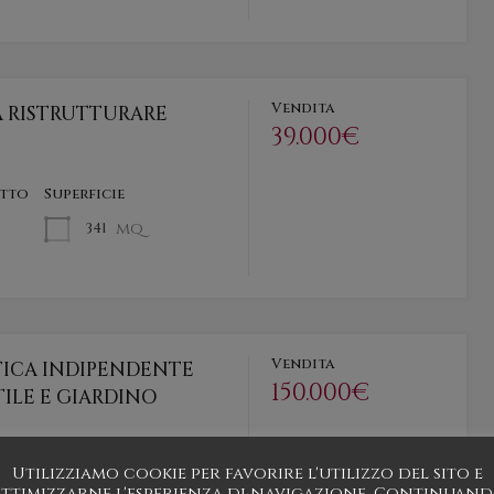
Vendita
A RISTRUTTURARE
39.000€
etto
Superficie
mq
341
Vendita
TICA INDIPENDENTE
150.000€
ILE E GIARDINO
Utilizziamo cookie per favorire l'utilizzo del sito e
etto
Bagni
Superficie
ttimizzarne l'esperienza di navigazione. Continuan