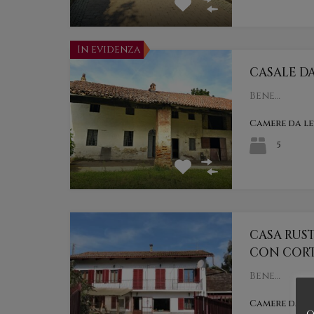
In evidenza
CASALE D
Bene…
Camere da l
5
CASA RUS
CON CORT
Bene…
Camere da l
o