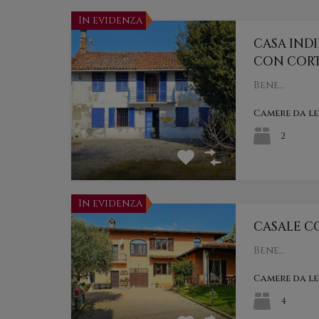
In evidenza
CASA IND
CON CORT
Bene…
Camere da l
2
In evidenza
CASALE C
Bene…
Camere da l
4