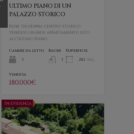
.
ULTIMO PIANO DI UN
PALAZZO STORICO
Bene Vagienna centro storico
vendesi grande appartamento sito
all’ultimo piano…
Camere da letto
Bagni
Superficie
3
282
mq
3
Vendita
180.000€
In evidenza