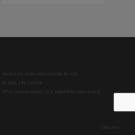
Iscritto Albo Mediatori n. 653
N. REA CN/227035
P.IVA 02665020042 - C.F. MNZSFN72R66D205L
Credits