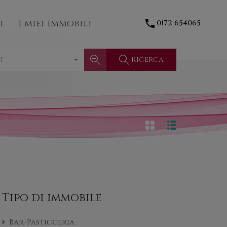
Contatti
I miei immobili
0172 654065
i
I miei immobili
0172 654065
Ricerca
i
Tipo di immobile
Bar-Pasticceria