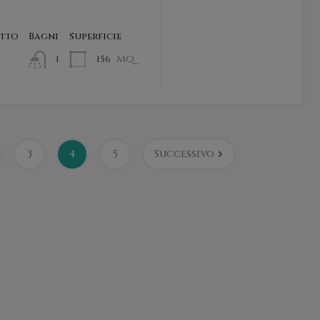
etto
Bagni
Superficie
mq
156
1
3
4
5
Successivo