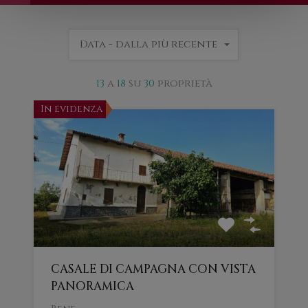
Data - dalla più recente
13
a
18
su
30
proprietà
In evidenza
CASALE DI CAMPAGNA CON VISTA
PANORAMICA