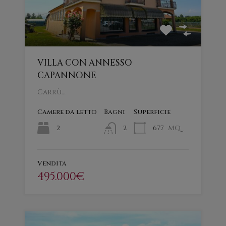
VILLA CON ANNESSO
CAPANNONE
Carrù…
Camere da letto
Bagni
Superficie
mq
2
677
2
Vendita
495.000€