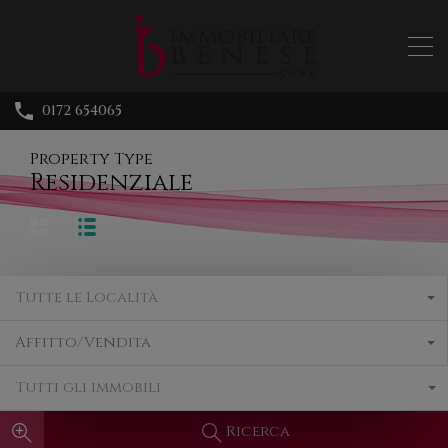
0172 654065
Property Type
Residenziale
Tutte le Località
Affitto/Vendita
Tutti gli immobili
Ricerca