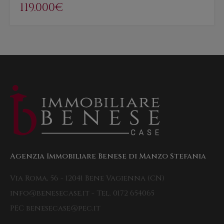
119.000€
Agenzia Immobiliare Benese di Manzo Stefania
Via Roma, 56 - 12041 Bene Vagienna (CN)
info@benesecase.it - Tel. 0172 654065
PEC benesecase@pec.it