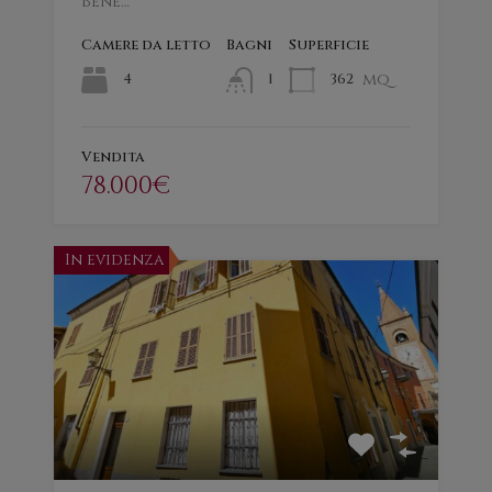
Bene…
Camere da letto
Bagni
Superficie
mq
4
362
1
Vendita
78.000€
In evidenza