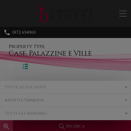
0172 654065
Property Type
Case, Palazzine e Ville
Tutte le Località
Affitto/Vendita
Tutti gli immobili
Ricerca