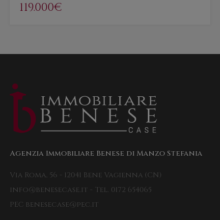
119.000€
Agenzia Immobiliare Benese di Manzo Stefania
Via Roma, 56 - 12041 Bene Vagienna (CN)
info@benesecase.it - Tel. 0172 654065
PEC benesecase@pec.it