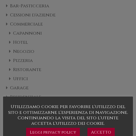
Bar-Pasticceria
Cessioni d'aziende
Commerciale
Capannoni
Hotel
Negozio
Pizzeria
Ristorante
Uffici
Garage
Residenziale
Appartamento
Utilizziamo cookie per favorire l'utilizzo del
sito e ottimizzarne l'esperienza di navigazione.
Cascine e rustici
Continuando la visita del sito l'utente
accetta l'utilizzo dei cookie.
Case, Palazzine e Ville
Leggi privacy policy
ACCETTO
Condominio