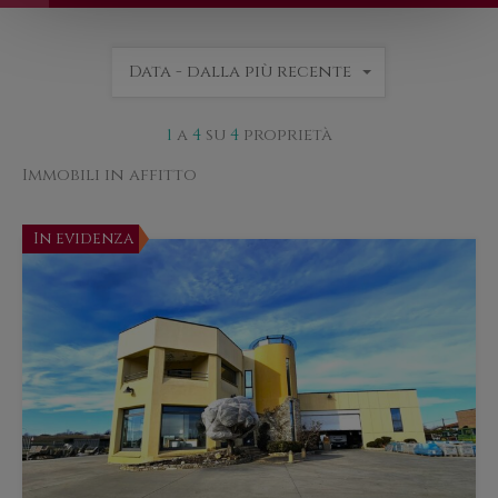
Data - dalla più recente
1
a
4
su
4
proprietà
Immobili in affitto
In evidenza