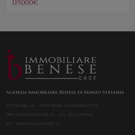
119.000€
Agenzia Immobiliare Benese di Manzo Stefania
Via Roma, 56 - 12041 Bene Vagienna (CN)
info@benesecase.it - Tel. 0172 654065
PEC benesecase@pec.it