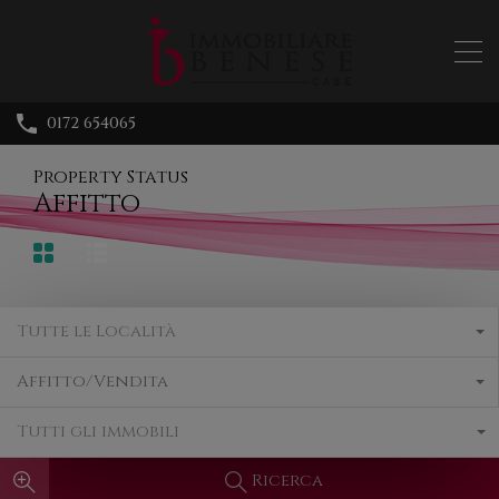
0172 654065
Property Status
Affitto
Tutte le Località
Affitto/Vendita
Tutti gli immobili
Ricerca