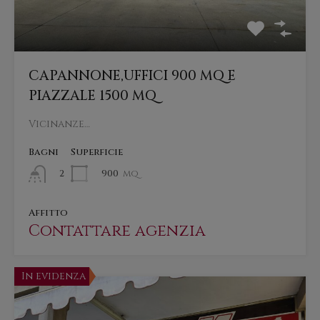
CAPANNONE,UFFICI 900 MQ E
PIAZZALE 1500 MQ
Vicinanze…
Bagni
Superficie
900
mq
2
Affitto
Contattare agenzia
In evidenza