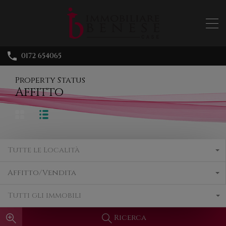
0172 654065
Property Status
Affitto
Tutte le Località
Affitto/Vendita
Tutti gli immobili
Ricerca