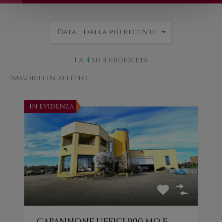
Data - dalla più recente
1
a
4
su
4
proprietà
Immobili in affitto
In evidenza
CAPANNONE,UFFICI 900 MQ E