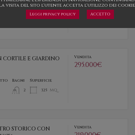
la visita del sito l'utente accetta l'utilizzo dei cookie
etto
Bagni
Superficie
Leggi privacy policy
ACCETTO
mq
167
1
Vendita
N CORTILE E GIARDINO
295.000€
etto
Bagni
Superficie
mq
325
2
Vendita
TRO STORICO CON