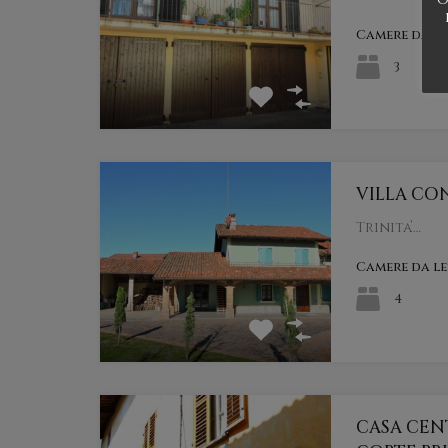
Camere da l
3
VILLA CO
Trinita’…
Camere da l
4
CASA CEN