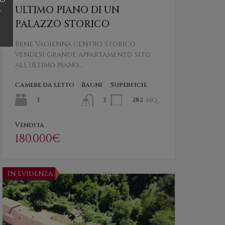
.
ULTIMO PIANO DI UN
PALAZZO STORICO
Bene Vagienna centro storico
vendesi grande appartamento sito
all’ultimo piano…
Camere da letto
Bagni
Superficie
3
282
mq
3
Vendita
180.000€
In evidenza