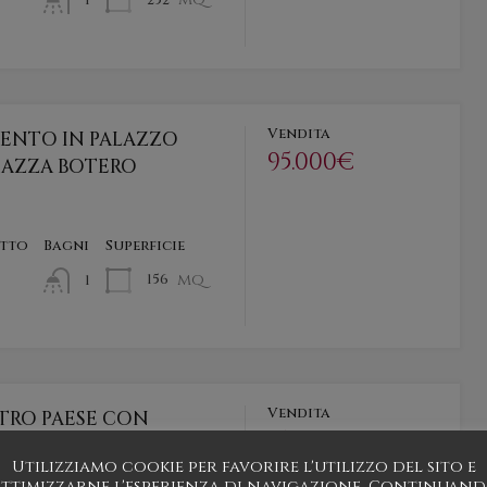
252
1
Vendita
ENTO IN PALAZZO
95.000€
IAZZA BOTERO
etto
Bagni
Superficie
mq
156
1
Vendita
TRO PAESE CON
158.000€
PRIVATO
Utilizziamo cookie per favorire l'utilizzo del sito e
utu.be/VyvVBPM5nKo…
ttimizzarne l'esperienza di navigazione. Continuan