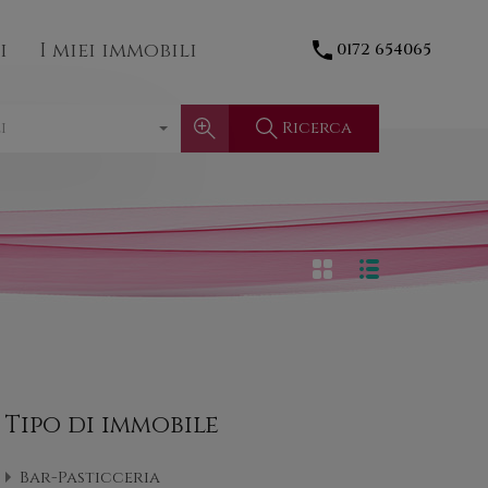
Contatti
I miei immobili
0172 654065
i
I miei immobili
0172 654065
Ricerca
i
Tipo di immobile
Bar-Pasticceria