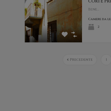
CORTE PR
Bene…
Camere da l
2
Precedente
1