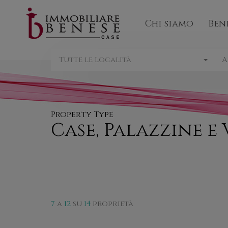
Chi sia
Chi siamo
Ben
Tutte le Località
A
Property Type
Case, Palazzine e 
7
a
12
su
14
proprietà