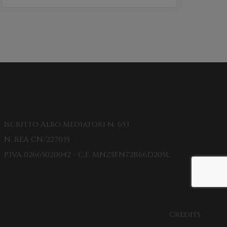
Iscritto Albo Mediatori n. 653
N. REA CN/227035
P.IVA 02665020042 - C.F. MNZSFN72R66D205L
Credits