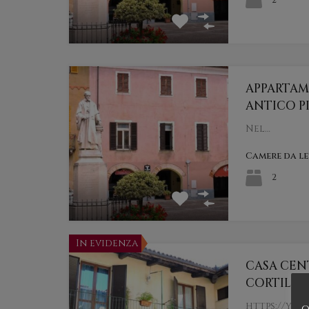
2
APPARTAM
ANTICO P
Nel…
Camere da l
2
In evidenza
CASA CEN
CORTILE 
https://yo
o