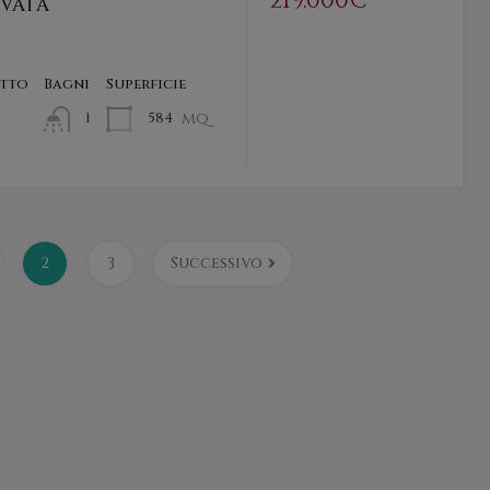
219.000€
IVATA
etto
Bagni
Superficie
mq
584
1
2
3
Successivo