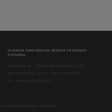
Agenzia Immobiliare Benese di Manzo
Stefania
Via Roma, 56 - 12041 Bene Vagienna (CN)
info@benesecase.it - Tel. 0172 654065
PEC benesecase@pec.it
itti sono riservati - Privacy